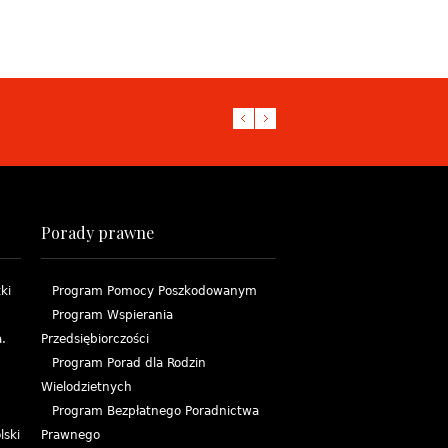
Pobierz statut
Pobierz umowę o wolontari
Porady prawne
ki
Program Pomocy Poszkodowanym
Program Wspierania
.
Przedsiębiorczości
Program Porad dla Rodzin
Wielodzietnych
Program Bezpłatnego Poradnictwa
lski
Prawnego