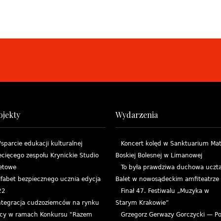
ojekty
Wydarzenia
sparcie edukacji kulturalnej
Koncert kolęd w Sanktuarium Mat
ecięcego zespołu Krynickie Studio
Boskiej Bolesnej w Limanowej
etowe
To była prawdziwa duchowa uczta
lfabet bezpiecznego ucznia edycja
Balet w nowosądeckim amfiteatrze
22
Finał 47. Festiwalu „Muzyka w
ntegracja cudzoziemców na rynku
Starym Krakowie”
cy w ramach Konkursu "Razem
Grzegorz Gerwazy Gorczycki — Po