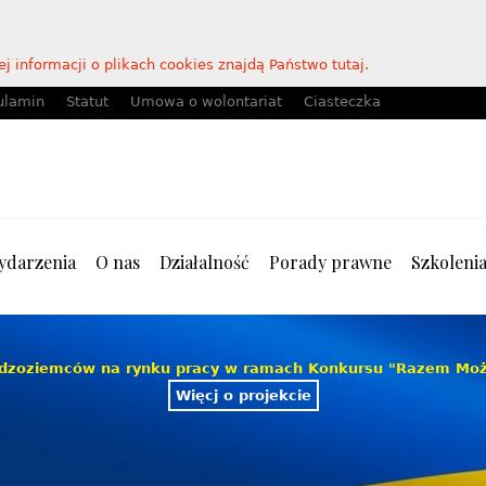
j informacji o plikach cookies znajdą Państwo tutaj.
ulamin
Statut
Umowa o wolontariat
Ciasteczka
ydarzenia
O nas
Działalność
Porady prawne
Szkoleni
udzoziemców na rynku pracy w ramach Konkursu "Razem Mo
Więcj o projekcie