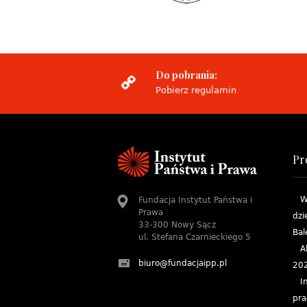
Do pobrania:
Pobierz regulamin
Pr
W
Fundacja Instytut Państwa i
Prawa
dzi
33-300 Nowy Sącz
Bal
ul. Stefana Czarnieckiego 5
A
biuro@fundacjaipp.pl
20
I
pra