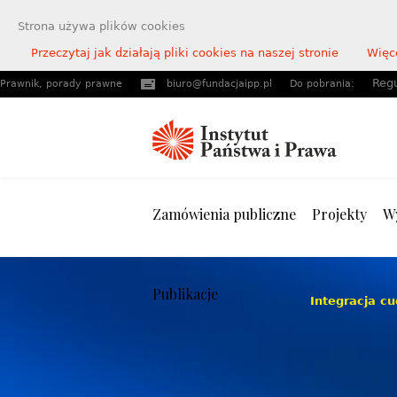
Strona używa plików cookies
Przeczytaj jak działają pliki cookies na naszej stronie
Więce
Reg
Prawnik, porady prawne
biuro@fundacjaipp.pl
Do pobrania:
Zamówienia publiczne
Projekty
W
Publikacje
Integracja c