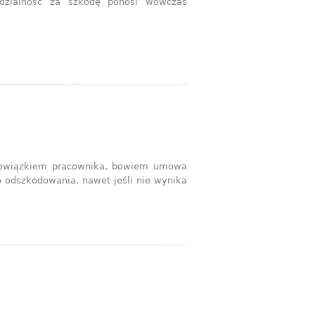
edzialność za szkodę ponosi wówczas
obowiązkiem pracownika, bowiem umowa
 odszkodowania, nawet jeśli nie wynika