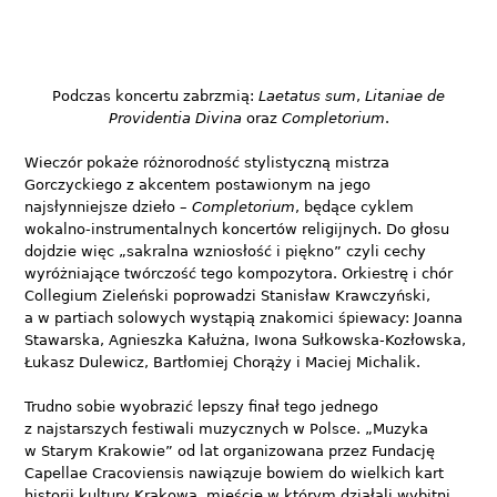
Podczas koncertu zabrzmią:
Laetatus sum
,
Litaniae de
Providentia Divina
oraz
Completorium
.
Wieczór pokaże różnorodność stylistyczną mistrza
Gorczyckiego z akcentem postawionym na jego
najsłynniejsze dzieło –
Completorium
, będące cyklem
wokalno-instrumentalnych koncertów religijnych. Do głosu
dojdzie więc „sakralna wzniosłość i piękno” czyli cechy
wyróżniające twórczość tego kompozytora. Orkiestrę i chór
Collegium Zieleński poprowadzi Stanisław Krawczyński,
a w partiach solowych wystąpią znakomici śpiewacy: Joanna
Stawarska, Agnieszka Kałużna, Iwona Sułkowska-Kozłowska,
Łukasz Dulewicz, Bartłomiej Chorąży i Maciej Michalik.
Trudno sobie wyobrazić lepszy finał tego jednego
z najstarszych festiwali muzycznych w Polsce. „Muzyka
w Starym Krakowie” od lat organizowana przez Fundację
Capellae Cracoviensis nawiązuje bowiem do wielkich kart
historii kultury Krakowa, mieście w którym działali wybitni