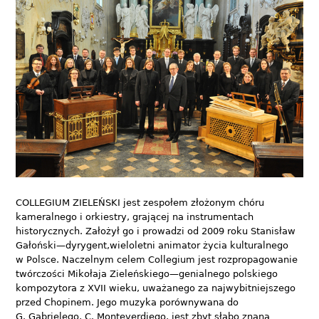
COLLEGIUM ZIELEŃSKI jest zespołem złożonym chóru
kameralnego i orkiestry, grającej na instrumentach
historycznych. Założył go i prowadzi od 2009 roku Stanisław
Gałoński—dyrygent,wieloletni animator życia kulturalnego
w Polsce. Naczelnym celem Collegium jest rozpropagowanie
twórczości Mikołaja Zieleńskiego—genialnego polskiego
kompozytora z XVII wieku, uważanego za najwybitniejszego
przed Chopinem. Jego muzyka porównywana do
G. Gabrielego, C. Monteverdiego, jest zbyt słabo znana