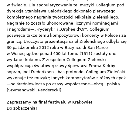
w świecie. Dla spopularyzowania tej muzyki Collegium pod
dyrekcją Stanisława Gałońskiego dokonało pierwszego
kompletnego nagrania twórczości Mikołaja Zieleńskiego.
Nagranie to zostało uhonorowane licznymi nominacjami
i nagrodami—„Fryderyk” i „Orphée d’Or”. Collegium
poświęca także temu kompozytorowi koncerty w Polsce i za
granicą. Uroczysta prezentacja dzieł Zieleńskiego odbyła się
30 października 2012 roku w Bazylice di San Marco
w Wenecji,gdzie ponad 400 lat temu (1611) zostały one
wydane drukiem. Z zespołem Collegium Zieleński
współpracują światowej sławy śpiewacy: Emma Kirkby—
sopran, Joel Frederiksen—bas profondo. Collegium Zieleński
wykonuje też muzykę innych kompozytorów z różnych epok
—od średniowiecza po czasy współczesne—obcą i polską
(Szymanowski, Penderecki)
Zapraszamy na finał festiwalu w Krakowie!
Do zobaczenia!