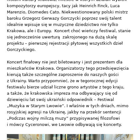
kompozytorzy europejscy, tacy jak Heinrich Finck, Luca
Marenzio, Diomedes Cato. Niekwestionowany polski mistrz
baroku Grzegorz Gerwazy Gorczycki poprzez swój talent
idealnie wpisuje się w muzyczne dziedzictwo nie tylko
Krakowa, ale i Europy. Koncert choć wieńczy festiwal, stanie
się jednocześnie uwerturą zakrojonego na dużą skalę
projektu – pierwszej rejestracji płytowej wszystkich dzieł
Gorczyckiego.
Koncert finałowy nie jest biletowany i jest prezentem dla
mieszkańców Krakowa. Organizatorzy tego przedsięwzięcia
kierują także szczególne zaproszenie do naszych gości
z Ukrainy. Warto przypomnieć, że w tegorocznej edycji
festiwalu bierze udział liczne grono artystów z tego kraju,
a także, że krakowska impreza ma odbywający się od
dziewięciu lat swój ukraiński odpowiednik – Festiwal
„Muzyka w Starym Lwowie”. I właśnie w tych dniach, mimo
rosyjskiej agresji na Ukrainę, jakby na przekór sentencji
„Podczas wojny milczą muzy” przypisywanej filozofowi
i mówcy Cyceronowi, we Lwowie odbywają się koncerty.