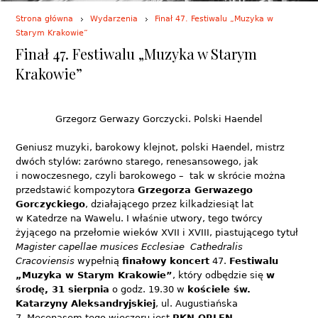
Strona główna
Wydarzenia
Finał 47. Festiwalu „Muzyka w
Starym Krakowie”
Finał 47. Festiwalu „Muzyka w Starym
Krakowie”
Grzegorz Gerwazy Gorczycki. Polski Haendel
Geniusz muzyki, barokowy klejnot, polski Haendel, mistrz
dwóch stylów: zarówno starego, renesansowego, jak
i nowoczesnego, czyli barokowego – tak w skrócie można
przedstawić kompozytora
Grzegorza Gerwazego
Gorczyckiego
, działającego przez kilkadziesiąt lat
w Katedrze na Wawelu. I właśnie utwory, tego twórcy
żyjącego na przełomie wieków XVII i XVIII, piastującego tytuł
Magister capellae musices Ecclesiae Cathedralis
Cracoviensis
wypełnią
finałowy koncert
47.
Festiwalu
„Muzyka w Starym Krakowie”
, który odbędzie się
w
środę, 31 sierpnia
o godz. 19.30 w
kościele św.
Katarzyny Aleksandryjskiej
, ul. Augustiańska
7. Mecenasem tego wieczoru jest
PKN ORLEN
,