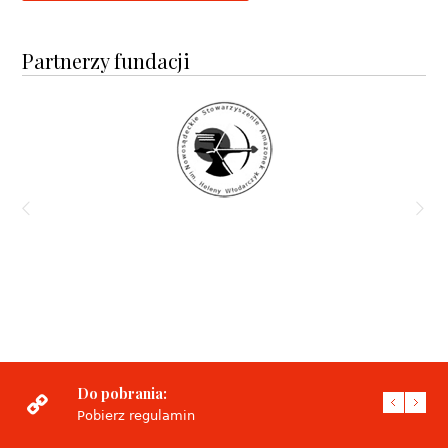
Partnerzy fundacji
Do pobrania:
Pobierz regulamin
Pobie
Pobi